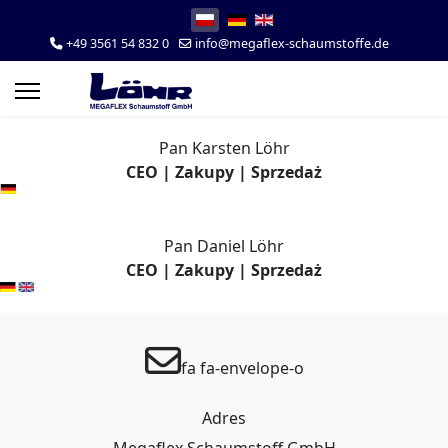
Wybierz swój język
+49 3561 54 832 0
info@megaflex-schaumstoffe.de
Pan Karsten Löhr
CEO | Zakupy | Sprzedaż
Pan Daniel Löhr
CEO | Zakupy | Sprzedaż
fa fa-envelope-o
Adres