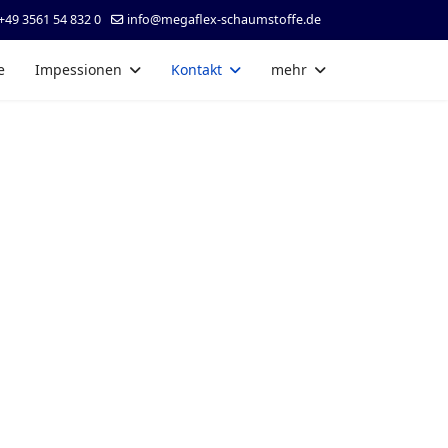
+49 3561 54 832 0
info@megaflex-schaumstoffe.de
e
Impessionen
Kontakt
mehr